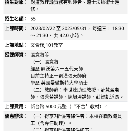
招生對象：
對道教理論實務有興趣者、道士法師術士進
修。
招生名額：
55
上課時間：
2023/02/22
至
2023/05/31
， 每週
三
，
18:30
～
21:30
， 共
42.0
小時
。
上課地點：
文薈樓J101教室
授課師資：
張意將等
（一）張意將
經歷 嗣漢第六十五代天師
目前主持正一嗣漢張天師府
學歷 英國曼徹斯特大學碩士
（二）教師群：李世達助理教授、薛慧盈老
師、張秀菊講師、陳旭漳講師、莊智凱道長。
上課費用：
新台幣
5000
元整（〝不含〞教材）。
優惠辦法：
（一）得享7折優待條件者：本校在職教職員
工（含專任助理）。
（二）得享8折優待條件如下：